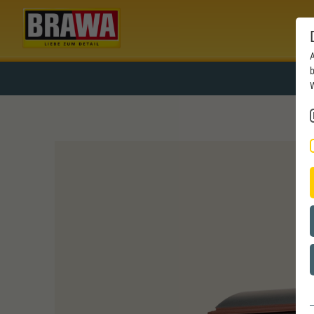
A
b
W