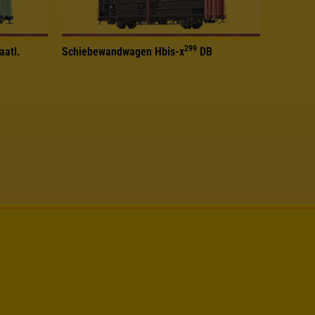
299
aatl.
Schiebewandwagen Hbis-x
DB