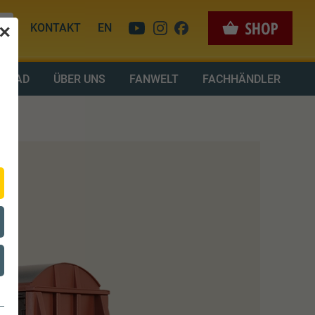
KONTAKT
EN
✕
LOAD
ÜBER UNS
FANWELT
FACHHÄNDLER