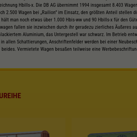
zeichnung Hbills-x. Die DB AG übernimmt 1994 insgesamt 8.403 Wagen 
ch 2.500 Wagen bei „Railion“ im Einsatz, den größten Anteil stellen d
 hält man noch etwas über 1.000 Hbis-ww und 90 Hbills-x für den Güt
gen fallen sie inzwischen durch ihr geradezu zierliches Äußeres auf
unlackiertem Aluminium, das Untergestell war schwarz. Im Betrieb entw
n allen Schattierungen, Anschriftenfelder werden bei einer Neubesch
 beides. Vermietete Wagen besaßen teilweise eine Werbebeschriftung
UREIHE