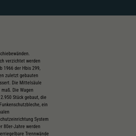
 Schiebewänden.
ch verzichtet werden
ab 1966 der Hbis 299,
en zuletzt gebauten
sert. Die Mittelsäule
m maß. Die Wagen
2.950 Stück gebaut, die
 Funkenschutzbleche, ein
nalen
chutzeinrichtung System
er 80er-Jahre werden
 verriegelbare Trennwände