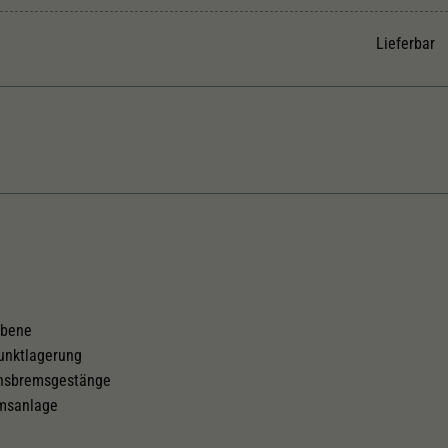
Unter anderem eine zufällig generierte ID, für die
Zweck
historische Speicherung Ihrer vorgenommen
Lieferbar
Einstellungen, falls der Webseiten-Betreiber dies
eingestellt hat.
Kurzkupplungskinematik
Tauschsatz für Wechselstrom
2188
ebene
punktlagerung
chsbremsgestänge
emsanlage