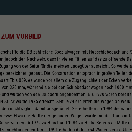
 ZUM VORBILD
 beschaffte die DB zahlreiche Spezialwagen mit Hubschiebedach und
n jedoch den Nachweis, dass in vielen Fällen auf das zu öffnende Da
Zugang von der Seite für die meisten Ladegüter ausreicht. So wurde 
gs bezeichnet, gebaut. Die Konstruktion entsprach in großen Teilen d
rt Tbis 869, es wurde vor allem die Zugänglichkeit der Ecken verbes
ite von 320 mm, während sie bei den Schiebedachwagen noch 1000 m
b und wurden von den Beladern angenommen. Bis 1970 waren bereits 
4 Stück wurde 1975 erreicht. Seit 1974 erhielten die Wagen ab Werk
rden nachträglich damit ausgerüstet. Sie erhielten ab 1984 die natio
 –ww. Etwa die Hälfte der gebauten Wagen wurde mit der Transports
Diese werden ab 1979 zu Hbis-t und 1984 zu Hbils. Bereits ab Mitte d
utzeinrichtungen entfernt. 1991 erhalten dafür 754 Wagen verstärkte