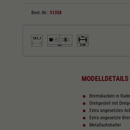
Best.-Nr.:
51358
161,1
2188
Länger über Puffer in mm
161,1
MODELLDETAILS
Bremsbacken in Rad
Drehgestell mit Drei
Extra angesetztes A
Extra angesetzte Br
Metallachshalter