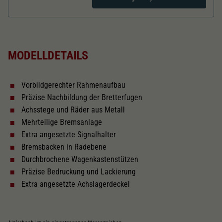
Dieser Wert speichert Ihre Consent-
Einstellungen. Unter anderem eine zufällig
Zweck
generierte ID, für die historische Speicherung
Länger über Puffer in mm
110,3
Ihrer vorgenommen Einstellungen, falls der
Webseiten-Betreiber dies eingestellt hat.
MODELLDETAILS
Kurzkupplungskinematik
Vorbildgerechter Rahmenaufbau
Tauschsatz für Wechselstrom
Präzise Nachbildung der Bretterfugen
2187
Achsstege und Räder aus Metall
Mehrteilige Bremsanlage
Schliessen
Extra angesetzte Signalhalter
Bremsbacken in Radebene
Durchbrochene Wagenkastenstützen
Präzise Bedruckung und Lackierung
Extra angesetzte Achslagerdeckel