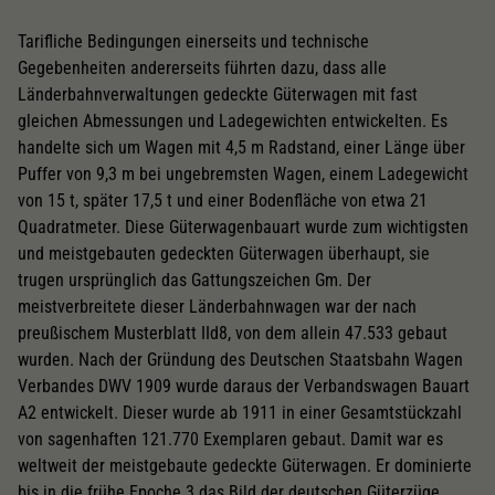
Tarifliche Bedingungen einerseits und technische
Gegebenheiten andererseits führten dazu, dass alle
Länderbahnverwaltungen gedeckte Güterwagen mit fast
gleichen Abmessungen und Ladegewichten entwickelten. Es
handelte sich um Wagen mit 4,5 m Radstand, einer Länge über
Puffer von 9,3 m bei ungebremsten Wagen, einem Ladegewicht
von 15 t, später 17,5 t und einer Bodenfläche von etwa 21
Quadratmeter. Diese Güterwagenbauart wurde zum wichtigsten
und meistgebauten gedeckten Güterwagen überhaupt, sie
trugen ursprünglich das Gattungszeichen Gm. Der
meistverbreitete dieser Länderbahnwagen war der nach
preußischem Musterblatt IId8, von dem allein 47.533 gebaut
wurden. Nach der Gründung des Deutschen Staatsbahn Wagen
Verbandes DWV 1909 wurde daraus der Verbandswagen Bauart
A2 entwickelt. Dieser wurde ab 1911 in einer Gesamtstückzahl
von sagenhaften 121.770 Exemplaren gebaut. Damit war es
weltweit der meistgebaute gedeckte Güterwagen. Er dominierte
bis in die frühe Epoche 3 das Bild der deutschen Güterzüge.