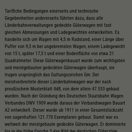
Tarifliche Bedingungen einerseits und technische
Gegebenheiten andererseits führten dazu, dass alle
Länderbahnverwaltungen gedeckte Güterwagen mit fast
gleichen Abmessungen und Ladegewichten entwickelten. Es
handelte sich um Wagen mit 4,5 m Radstand, einer Länge über
Puffer von 9,3 m bei ungebremsten Wagen, einem Ladegewicht
von 15 t, später 17,5 t und einer Bodenfläche von etwa 21
Quadratmeter. Diese Güterwagenbauart wurde zum wichtigsten
und meistgebauten gedeckten Güterwagen überhaupt, sie
trugen ursprünglich das Gattungszeichen Gm. Der
meistverbreitete dieser Länderbahnwagen war der nach
preußischem Musterblatt IId8, von dem allein 47.533 gebaut
wurden. Nach der Gründung des Deutschen Staatsbahn Wagen
Verbandes DWV 1909 wurde daraus der Verbandswagen Bauart
A2 entwickelt. Dieser wurde ab 1911 in einer Gesamtstückzahl
von sagenhaften 121.770 Exemplaren gebaut. Damit war es
weltweit der meistgebaute gedeckte Güterwagen. Er dominierte
bis in die frühe Epoche 3 das Bild der deutschen Güterzüge.