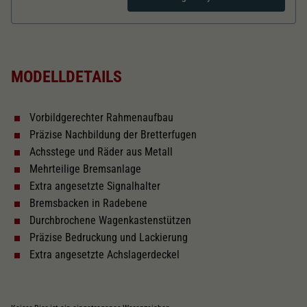
Dieser Wert speichert Ihre Consent-
Einstellungen. Unter anderem eine zufällig
Zweck
generierte ID, für die historische Speicherung
Länger über Puffer in mm
110,3
Ihrer vorgenommen Einstellungen, falls der
Webseiten-Betreiber dies eingestellt hat.
MODELLDETAILS
Kurzkupplungskinematik
Vorbildgerechter Rahmenaufbau
Tauschsatz für Wechselstrom
Präzise Nachbildung der Bretterfugen
2187
Achsstege und Räder aus Metall
Mehrteilige Bremsanlage
Schliessen
Extra angesetzte Signalhalter
Bremsbacken in Radebene
Durchbrochene Wagenkastenstützen
Präzise Bedruckung und Lackierung
Extra angesetzte Achslagerdeckel