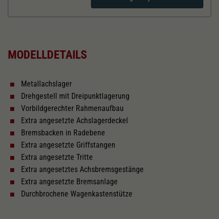
Dieser Wert speichert Ihre Consent-
Einstellungen. Unter anderem eine zufällig
Zweck
generierte ID, für die historische Speicherung
Länger über Puffer in mm
104,6
Ihrer vorgenommen Einstellungen, falls der
Webseiten-Betreiber dies eingestellt hat.
MODELLDETAILS
Kurzkupplungskinematik
Metallachslager
Tauschsatz für Wechselstrom
Drehgestell mit Dreipunktlagerung
2187
Vorbildgerechter Rahmenaufbau
Extra angesetzte Achslagerdeckel
Schliessen
Bremsbacken in Radebene
Extra angesetzte Griffstangen
Extra angesetzte Tritte
Extra angesetztes Achsbremsgestänge
Extra angesetzte Bremsanlage
Durchbrochene Wagenkastenstütze