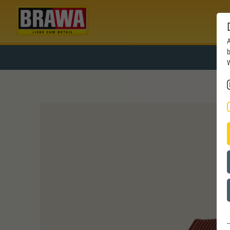
A
b
W