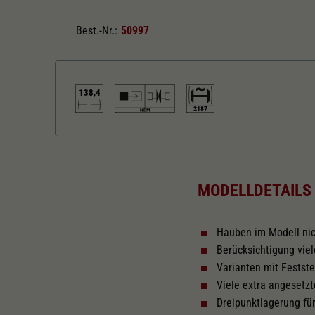
Best.-Nr.:
50997
138,4
2187
Länger über Puffer in mm
138,4
MODELLDETAILS
Hauben im Modell nic
Berücksichtigung vie
Varianten mit Festst
Viele extra angesetzt
Dreipunktlagerung fü