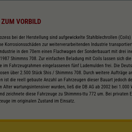
 ZUM VORBILD
zess bei der Herstellung sind aufgewickelte Stahlblechrollen (Coils
ne Korrosionsschäden zur weiterverarbeitenden Industrie transportie
industrie in den 70ern einen Flachwagen der Sonderbauart mit drei i
 1987 Shimmns 708. Zur einfachen Beladung mit Coils lassen sich di
ie im Fahrzeugrahmen eingelassenen fünf Lademulden frei. Die Deu
 Losen über 2.500 Stück Shis / Shimmns 708. Durch weitere Aufträge 
 ist die reell gebaute Anzahl an Fahrzeugen dieser Bauart jedoch de
Alter wartungsintensiver wurden, ließ die DB AG ab 2002 bei 1.000
nd zeichnete diese Fahrzeuge zu Shimmns-ttu 772 um. Bei privaten Ei
zeuge im originalen Zustand im Einsatz.