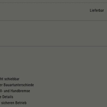
Unter anderem eine zufällig generierte ID, für die
Zweck
historische Speicherung Ihrer vorgenommen
Lieferbar
Einstellungen, falls der Webseiten-Betreiber dies
eingestellt hat.
Kurzkupplungskinematik
Tauschsatz für Wechselstrom
2187
ht schiebbar
ler Bauartunterschiede
ell- und Handbremse
e Details
r sicheren Betrieb