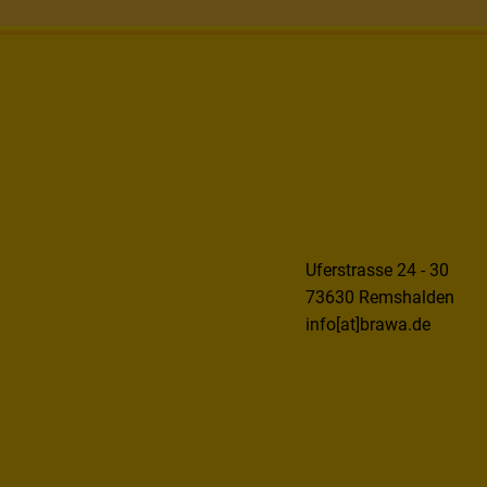
Uferstrasse 24 - 30
73630 Remshalden
info[at]brawa.de