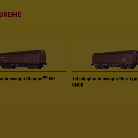
UREIHE
385
haubenwagen Shimms
NS
Teleskophaubenwagen Shis Typ
SNCB