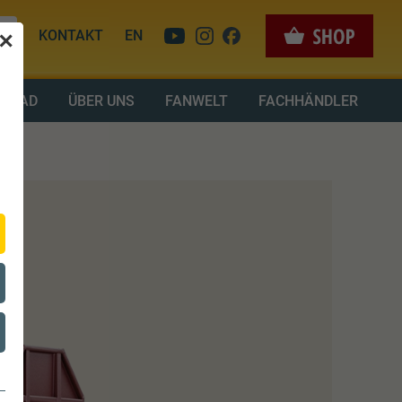
KONTAKT
EN
✕
LOAD
ÜBER UNS
FANWELT
FACHHÄNDLER