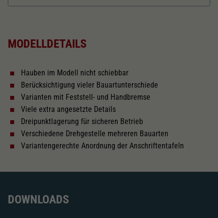
Dieser Wert speichert Ihre Consent-
Einstellungen. Unter anderem eine zufällig
Länger über Puffer in mm
138,4
Zweck
generierte ID, für die historische Speicherung
Ihrer vorgenommen Einstellungen, falls der
MODELLDETAILS
Webseiten-Betreiber dies eingestellt hat.
Kurzkupplungskinematik
Hauben im Modell nicht schiebbar
Tauschsatz für Wechselstrom
Berücksichtigung vieler Bauartunterschiede
2187
Varianten mit Feststell- und Handbremse
Viele extra angesetzte Details
Schliessen
Dreipunktlagerung für sicheren Betrieb
Verschiedene Drehgestelle mehreren Bauarten
Variantengerechte Anordnung der Anschriftentafeln
DOWNLOADS