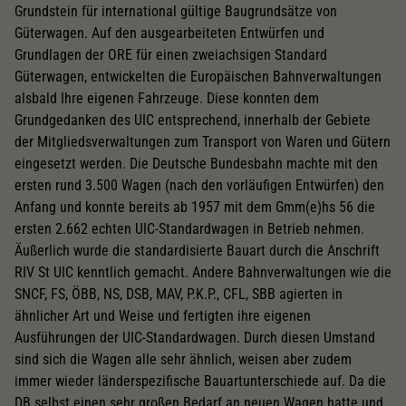
Grundstein für international gültige Baugrundsätze von
Güterwagen. Auf den ausgearbeiteten Entwürfen und
Grundlagen der ORE für einen zweiachsigen Standard
Güterwagen, entwickelten die Europäischen Bahnverwaltungen
alsbald Ihre eigenen Fahrzeuge. Diese konnten dem
Grundgedanken des UIC entsprechend, innerhalb der Gebiete
der Mitgliedsverwaltungen zum Transport von Waren und Gütern
eingesetzt werden. Die Deutsche Bundesbahn machte mit den
ersten rund 3.500 Wagen (nach den vorläufigen Entwürfen) den
Anfang und konnte bereits ab 1957 mit dem Gmm(e)hs 56 die
ersten 2.662 echten UIC-Standardwagen in Betrieb nehmen.
Äußerlich wurde die standardisierte Bauart durch die Anschrift
RIV St UIC kenntlich gemacht. Andere Bahnverwaltungen wie die
SNCF, FS, ÖBB, NS, DSB, MAV, P.K.P., CFL, SBB agierten in
ähnlicher Art und Weise und fertigten ihre eigenen
Ausführungen der UIC-Standardwagen. Durch diesen Umstand
sind sich die Wagen alle sehr ähnlich, weisen aber zudem
immer wieder länderspezifische Bauartunterschiede auf. Da die
DB selbst einen sehr großen Bedarf an neuen Wagen hatte und