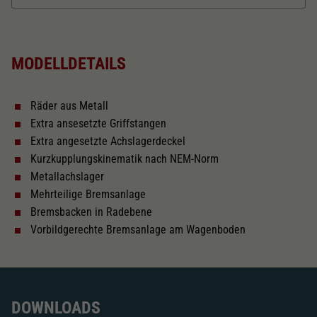
Dieser Wert speichert Ihre Consent-
Einstellungen. Unter anderem eine zufällig
Länger über Puffer in mm
121,6
Zweck
generierte ID, für die historische Speicherung
Ihrer vorgenommen Einstellungen, falls der
MODELLDETAILS
Webseiten-Betreiber dies eingestellt hat.
Kurzkupplungskinematik
Räder aus Metall
Tauschsatz für Wechselstrom
Extra ansesetzte Griffstangen
2187
Extra angesetzte Achslagerdeckel
Kurzkupplungskinematik nach NEM-Norm
Schliessen
Metallachslager
Mehrteilige Bremsanlage
Bremsbacken in Radebene
Vorbildgerechte Bremsanlage am Wagenboden
DOWNLOADS