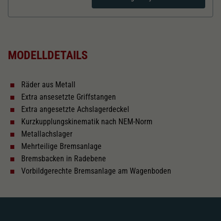
Dieser Wert speichert Ihre Consent-
Einstellungen. Unter anderem eine zufällig
Zweck
generierte ID, für die historische Speicherung
Länger über Puffer in mm
121,6
Ihrer vorgenommen Einstellungen, falls der
Webseiten-Betreiber dies eingestellt hat.
MODELLDETAILS
Kurzkupplungskinematik
Räder aus Metall
Tauschsatz für Wechselstrom
Extra ansesetzte Griffstangen
2187
Extra angesetzte Achslagerdeckel
Kurzkupplungskinematik nach NEM-Norm
Schliessen
Metallachslager
Mehrteilige Bremsanlage
Bremsbacken in Radebene
Vorbildgerechte Bremsanlage am Wagenboden