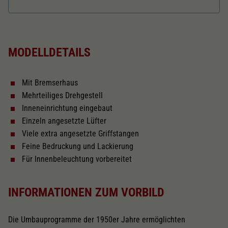
Dieser Wert speichert Ihre Consent-
Einstellungen. Unter anderem eine zufällig
Länger über Puffer in mm
225
Zweck
generierte ID, für die historische Speicherung
Ihrer vorgenommen Einstellungen, falls der
Webseiten-Betreiber dies eingestellt hat.
MODELLDETAILS
Inneneinrichtung
Mit Bremserhaus
Innenbeleuchtung
Mehrteiliges Drehgestell
Inneneinrichtung eingebaut
Kurzkupplungskinematik
Einzeln angesetzte Lüfter
Viele extra angesetzte Griffstangen
Feine Bedruckung und Lackierung
Tauschsatz für Wechselstrom
Für Innenbeleuchtung vorbereitet
2183
Wechselstromschleifer
INFORMATIONEN ZUM VORBILD
nachrüstbar
2222
Die Umbauprogramme der 1950er Jahre ermöglichten
Schliessen