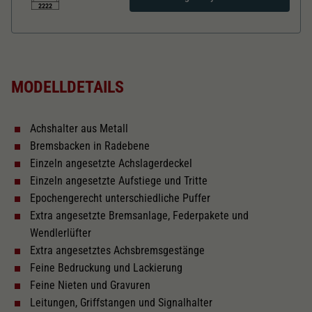
Dieser Wert speichert Ihre Consent-
2222
Einstellungen. Unter anderem eine zufällig
Zweck
generierte ID, für die historische Speicherung
Länger über Puffer in mm
148,9
Ihrer vorgenommen Einstellungen, falls der
Webseiten-Betreiber dies eingestellt hat.
MODELLDETAILS
Inneneinrichtung
Achshalter aus Metall
Innenbeleuchtung
Bremsbacken in Radebene
Einzeln angesetzte Achslagerdeckel
Kurzkupplungskinematik
Einzeln angesetzte Aufstiege und Tritte
Epochengerecht unterschiedliche Puffer
Extra angesetzte Bremsanlage, Federpakete und
Tauschsatz für Wechselstrom
Wendlerlüfter
2187
Extra angesetztes Achsbremsgestänge
Feine Bedruckung und Lackierung
Wechselstromschleifer
nachrüstbar
Feine Nieten und Gravuren
2222
Leitungen, Griffstangen und Signalhalter