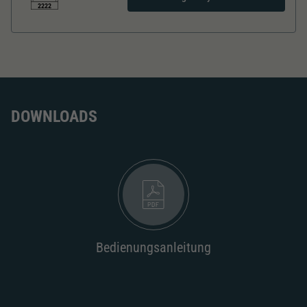
Dieser Wert speichert Ihre Consent-
2222
Einstellungen. Unter anderem eine zufällig
Zweck
generierte ID, für die historische Speicherung
Länger über Puffer in mm
270
Ihrer vorgenommen Einstellungen, falls der
Webseiten-Betreiber dies eingestellt hat.
Inneneinrichtung
DOWNLOADS
Innenbeleuchtung
Kurzkupplungskinematik
Tauschsatz für Wechselstrom
2188
Bedienungsanleitung
Wechselstromschleifer
nachrüstbar
2222