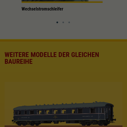
 für
Wechselstromschleifer
LED-Beleu
m
längenvar
WEITERE MODELLE DER GLEICHEN
BAUREIHE