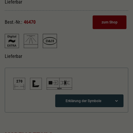
Dieser Wert speichert Ihre Consent-
Lieferbar
Einstellungen. Unter anderem eine zufällig
Zweck
generierte ID, für die historische Speicherung
Ihrer vorgenommen Einstellungen, falls der
Best.-Nr.:
46470
zum Shop
Webseiten-Betreiber dies eingestellt hat.
Lieferbar
270
Erklärung der Symbole
Gleichstrom