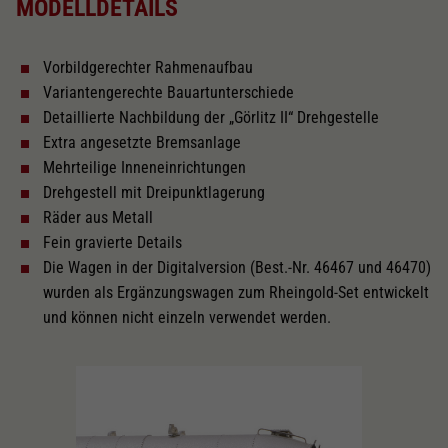
MODELLDETAILS
Gleichstrom Digital EXTRA
Vorbildgerechter Rahmenaufbau
Innenbeleuchtung
Variantengerechte Bauartunterschiede
Detaillierte Nachbildung der „Görlitz II“ Drehgestelle
Decoder Doehler & Haass
Extra angesetzte Bremsanlage
Mehrteilige Inneneinrichtungen
Drehgestell mit Dreipunktlagerung
Wechselstrom Digital EXTRA
Räder aus Metall
Fein gravierte Details
Die Wagen in der Digitalversion (Best.-Nr. 46467 und 46470)
Länger über Puffer in mm
270
wurden als Ergänzungswagen zum Rheingold-Set entwickelt
und können nicht einzeln verwendet werden.
Inneneinrichtung
Kurzkupplungskinematik