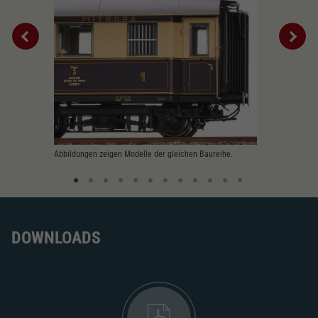
Tauschsatz für Wechselstrom
2188
Wechselstromschleifer
nachrüstbar
2222
Schliessen
Abbildungen zeigen Modelle der gleichen Baureihe.
DOWNLOADS