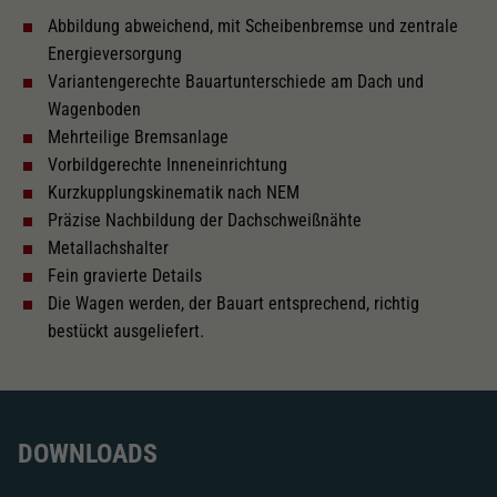
Abbildung abweichend, mit Scheibenbremse und zentrale
Innenbeleuchtung
Energieversorgung
Variantengerechte Bauartunterschiede am Dach und
Lötpunkte
Wagenboden
Mehrteilige Bremsanlage
Vorbildgerechte Inneneinrichtung
Wechselstrom
Kurzkupplungskinematik nach NEM
Präzise Nachbildung der Dachschweißnähte
Metallachshalter
Länger über Puffer in mm
303
Fein gravierte Details
Die Wagen werden, der Bauart entsprechend, richtig
Inneneinrichtung
bestückt ausgeliefert.
Kurzkupplungskinematik
DOWNLOADS
Tauschsatz für Wechselstrom