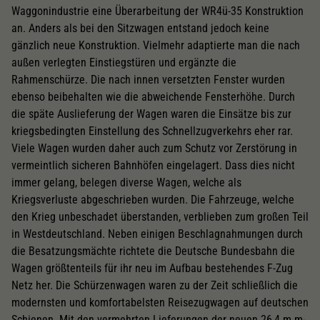
Waggonindustrie eine Überarbeitung der WR4ü-35 Konstruktion
an. Anders als bei den Sitzwagen entstand jedoch keine
gänzlich neue Konstruktion. Vielmehr adaptierte man die nach
außen verlegten Einstiegstüren und ergänzte die
Rahmenschürze. Die nach innen versetzten Fenster wurden
ebenso beibehalten wie die abweichende Fensterhöhe. Durch
die späte Auslieferung der Wagen waren die Einsätze bis zur
kriegsbedingten Einstellung des Schnellzugverkehrs eher rar.
Viele Wagen wurden daher auch zum Schutz vor Zerstörung in
vermeintlich sicheren Bahnhöfen eingelagert. Dass dies nicht
immer gelang, belegen diverse Wagen, welche als
Kriegsverluste abgeschrieben wurden. Die Fahrzeuge, welche
den Krieg unbeschadet überstanden, verblieben zum großen Teil
in Westdeutschland. Neben einigen Beschlagnahmungen durch
die Besatzungsmächte richtete die Deutsche Bundesbahn die
Wagen größtenteils für ihr neu im Aufbau bestehendes F-Zug
Netz her. Die Schürzenwagen waren zu der Zeit schließlich die
modernsten und komfortabelsten Reisezugwagen auf deutschen
Schienen. Mit den vermehrten Lieferungen der neuen 26,4 m m-