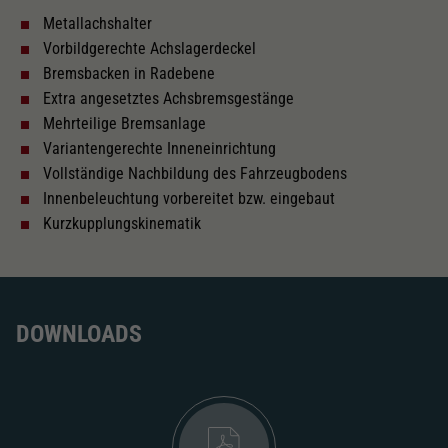
Metallachshalter
Innenbeleuchtung
Vorbildgerechte Achslagerdeckel
Bremsbacken in Radebene
Lötpunkte
Extra angesetztes Achsbremsgestänge
Mehrteilige Bremsanlage
Variantengerechte Inneneinrichtung
Wechselstrom
Vollständige Nachbildung des Fahrzeugbodens
Innenbeleuchtung vorbereitet bzw. eingebaut
Kurzkupplungskinematik
Länger über Puffer in mm
250,7
Inneneinrichtung
DOWNLOADS
Kurzkupplungskinematik
Tauschsatz für Wechselstrom