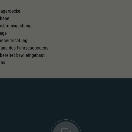
lagerdeckel
chselstromschleifer
chrüstbar
ebene
chsbremsgestänge
lage
neneinrichtung
ldung des Fahrzeugbodens
bereitet bzw. eingebaut
tik