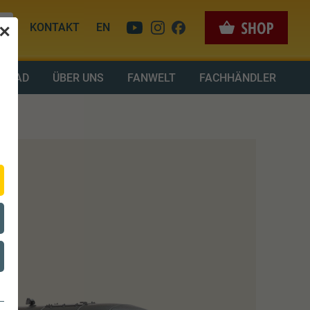
KONTAKT
EN
✕
LOAD
ÜBER UNS
FANWELT
FACHHÄNDLER