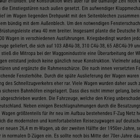
r erfunden. Die Konstruktion wies aber für die damalige Zeit noch 
n die Einstiegstüren nach außen gesetzt. Ein aufwendiger Klappmecha
z tief im Wagen liegenden Drehpunkt mit den Seitenblechen zusammen ö
em bündig mit dem Außenblech. Um den notwendigen Fensterschacht 
Brüstungsleiste etwa 40 mm breiter. Insgesamt plante die Deutsche 
000 Wagen in verschiedenen Ausführungen. Kriegsbedingt wurden jed
uge geliefert, die sich auf 103 AB4ü-38, 310 C4ü-38, 65 ABC4ü-39 un
n stieß die Mitropa bei der Waggonindustrie eine Überarbeitung der W
agen entstand jedoch keine gänzlich neue Konstruktion. Vielmehr ada
stüren und ergänzte die Rahmenschürze. Die nach innen versetzten 
ichende Fensterhöhe. Durch die späte Auslieferung der Wagen waren d
ung des Schnellzugverkehrs eher rar. Viele Wagen wurden daher auch 
ch sicheren Bahnhöfen eingelagert. Dass dies nicht immer gelang, bel
e abgeschrieben wurden. Die Fahrzeuge, welche den Krieg unbeschade
deutschland. Neben einigen Beschlagnahmungen durch die Besatzungs
Wagen größtenteils für ihr neu im Aufbau bestehendes F-Zug Netz h
ßlich die modernsten und komfortabelsten Reisezugwagen auf deutsch
er neuen 26,4 m m-Wagen, ab der zweiten Hälfte der 1950er-Jahre, se
n normalen D-Zügen ein. Es sollte noch bis Mitte der 70er-Jahre dau