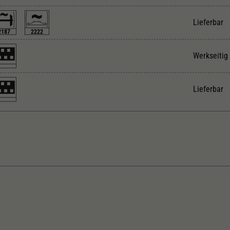
Unter anderem eine zufällig generierte ID, für die
Zweck
historische Speicherung Ihrer vorgenommen
Lieferbar
Einstellungen, falls der Webseiten-Betreiber dies
2187
2222
eingestellt hat.
Werkseitig
Lieferbar
eichstrom
Innenbeleuchtung
nger über Puffer in mm
Inneneinrichtung