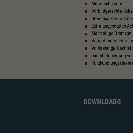
Metallachshalter
Vorbildgerechte Achs
Tauschsatz für Wechselstrom
We
na
Bremsbacken in Rad
2187
2222
Extra angesetztes A
Mehrteilige Bremsan
Variantengerechte In
Vollständige Nachbi
Innenbeleuchtung vor
Kurzkupplungskinema
DOWNLOADS