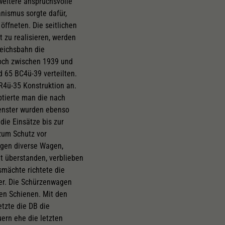
weitere anspruchsvolle
nismus sorgte dafür,
ffneten. Die seitlichen
zu realisieren, werden
Reichsbahn die
och zwischen 1939 und
d 65 BC4ü-39 verteilten.
R4ü-35 Konstruktion an.
ptierte man die nach
Fenster wurden ebenso
ie Einsätze bis zur
zum Schutz vor
egen diverse Wagen,
t überstanden, verblieben
mächte richtete die
er. Die Schürzenwagen
en Schienen. Mit den
tzte die DB die
ern ehe die letzten