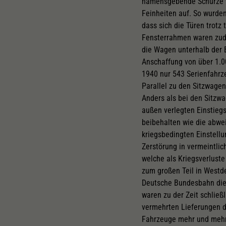
namensgebende Schürze wa
Feinheiten auf. So wurde
dass sich die Türen trot
Fensterrahmen waren zud
die Wagen unterhalb der 
Anschaffung von über 1.
1940 nur 543 Serienfahrze
Parallel zu den Sitzwage
Anders als bei den Sitzw
außen verlegten Einstieg
beibehalten wie die abwe
kriegsbedingten Einstell
Zerstörung in vermeintli
welche als Kriegsverlust
zum großen Teil in West
Deutsche Bundesbahn die 
waren zu der Zeit schlie
vermehrten Lieferungen d
Fahrzeuge mehr und mehr i