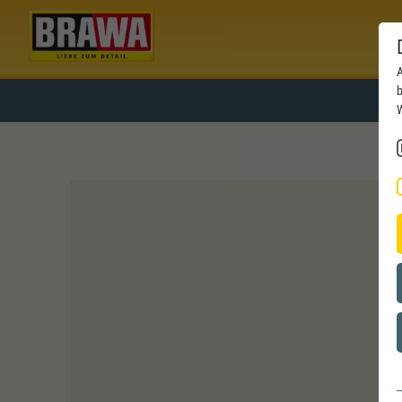
A
b
W