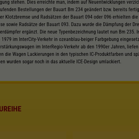
gung stehen. Dies erreichte man, indem auf Neuentwicklungen verzic
ufenden Bestellungen der Bauart Bm 234 geändert bzw. bereits ferti
er Klotzbremse und Radsätzen der Bauart 094 oder 096 erhielten die
e sowie Radsätze der Bauart 093. Dazu wurde die Dämpfung der Dre
ngerdämpfer ergänzt. Die neue Typenbezeichnung lautet nun Bm 235. I
 1979 im InterCity-Verkehr in ozeanblau-beiger Farbgebung eingeset
erstärkungswagen im InterRegio-Verkehr ab den 1990er Jahren, liefen
en die Wagen Lackierungen in den typischen IC-Produktfarben und spät
en wurden sogar noch in das aktuelle ICE-Design umlackiert.
UREIHE