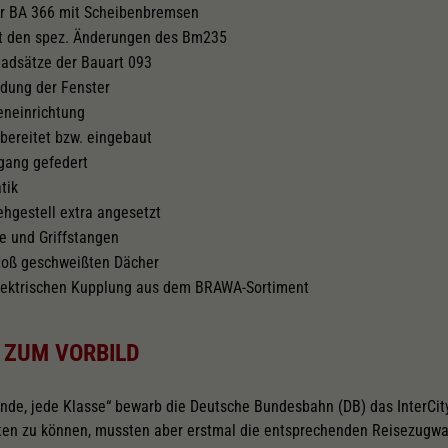
er BA 366 mit Scheibenbremsen
t den spez. Änderungen des Bm235
chselstromschleifer
chrüstbar
adsätze der Bauart 093
dung der Fenster
eneinrichtung
bereitet bzw. eingebaut
gang gefedert
tik
hgestell extra angesetzt
te und Griffstangen
toß geschweißten Dächer
elektrischen Kupplung aus dem BRAWA-Sortiment
 ZUM VORBILD
nde, jede Klasse“ bewarb die Deutsche Bundesbahn (DB) das InterCi
ten zu können, mussten aber erstmal die entsprechenden Reisezugwa