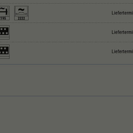
Unter anderem eine zufällig generierte ID, für die
Zweck
historische Speicherung Ihrer vorgenommen
Lieferterm
Einstellungen, falls der Webseiten-Betreiber dies
2195
2222
eingestellt hat.
Lieferterm
Lieferterm
eichstrom
Innenbeleuchtung
nger über Puffer in mm
Inneneinrichtung