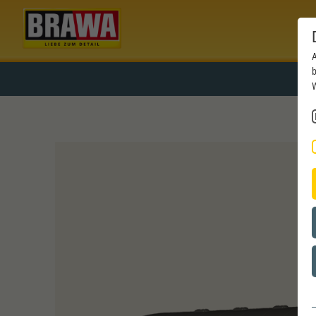
A
b
W