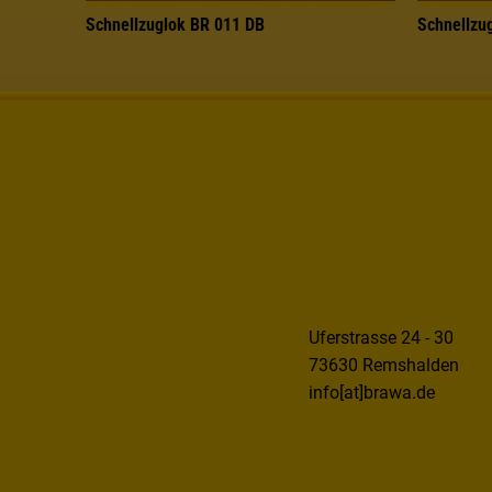
Schnellzuglok BR 011 DB
Schnellzu
Uferstrasse 24 - 30
73630 Remshalden
info[at]brawa.de