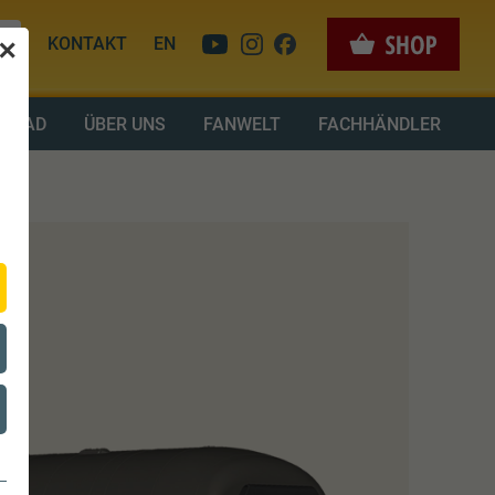
KONTAKT
EN
✕
LOAD
ÜBER UNS
FANWELT
FACHHÄNDLER