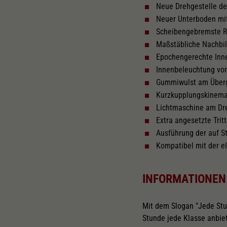
Neue Drehgestelle d
Neuer Unterboden mi
Tauschsatz für Wechselstrom
We
na
Scheibengebremste R
2195
2222
Maßstäbliche Nachbil
Epochengerechte Inn
Innenbeleuchtung vor
Gummiwulst am Über
Kurzkupplungskinema
Lichtmaschine am Dre
Extra angesetzte Trit
Ausführung der auf S
Kompatibel mit der 
INFORMATIONEN
Mit dem Slogan "Jede Stu
Stunde jede Klasse anbie