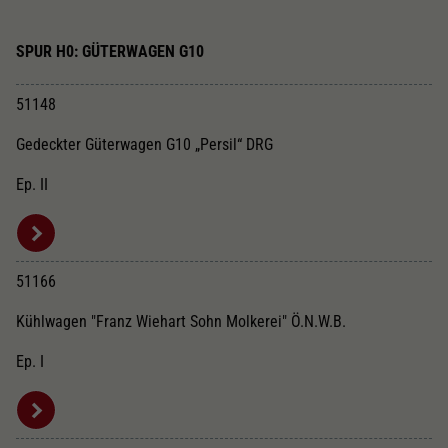
SPUR H0: GÜTERWAGEN G10
51148
Gedeckter Güterwagen G10 „Persil“ DRG
Ep. II
51166
Kühlwagen "Franz Wiehart Sohn Molkerei" Ö.N.W.B.
Ep. I