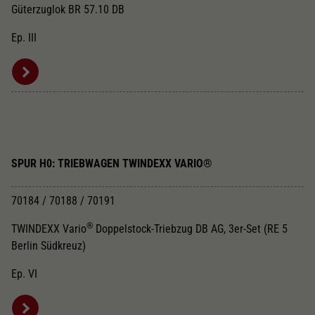
Dieser Wert speichert Ihre Consent-
Güterzuglok BR 57.10 DB
Einstellungen. Unter anderem eine zufällig
Zweck
generierte ID, für die historische Speicherung
Ep. III
Ihrer vorgenommen Einstellungen, falls der
Webseiten-Betreiber dies eingestellt hat.
SPUR H0: TRIEBWAGEN TWINDEXX VARIO®
70184 / 70188 / 70191
®
TWINDEXX Vario
Doppelstock-Triebzug DB AG, 3er-Set (RE 5
Berlin Südkreuz)
Ep. VI