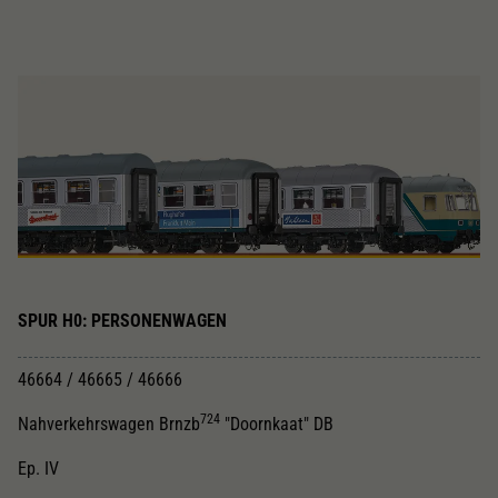
Dieser Wert speichert Ihre Consent-
Einstellungen. Unter anderem eine zufällig
Zweck
generierte ID, für die historische Speicherung
Ihrer vorgenommen Einstellungen, falls der
Webseiten-Betreiber dies eingestellt hat.
SPUR H0: PERSONENWAGEN
46664 / 46665 / 46666
724
Nahverkehrswagen Brnzb
"Doornkaat" DB
Ep. IV