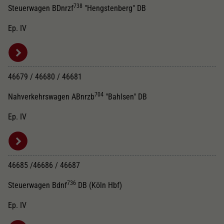
738
Steuerwagen BDnrzf
"Hengstenberg" DB
Ep. IV
46679 / 46680 / 46681
704
Nahverkehrswagen ABnrzb
"Bahlsen" DB
Ep. IV
46685 /46686 / 46687
736
Steuerwagen Bdnf
DB (Köln Hbf)
Ep. IV