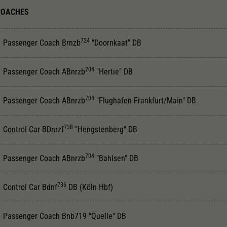
Unter anderem eine zufällig generierte ID, für die
COACHES
Zweck
historische Speicherung Ihrer vorgenommen
Einstellungen, falls der Webseiten-Betreiber dies
eingestellt hat.
724
Passenger Coach Brnzb
"Doornkaat" DB
704
Passenger Coach ABnrzb
"Hertie" DB
704
Passenger Coach ABnrzb
"Flughafen Frankfurt/Main" DB
738
Control Car BDnrzf
"Hengstenberg" DB
704
Passenger Coach ABnrzb
"Bahlsen" DB
736
Control Car Bdnf
DB (Köln Hbf)
Passenger Coach Bnb719 "Quelle" DB