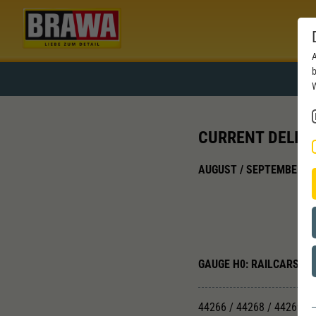
A
b
W
CURRENT DELIVE
AUGUST / SEPTEMBER 2
GAUGE H0: RAILCARS
44266 / 44268 / 44269