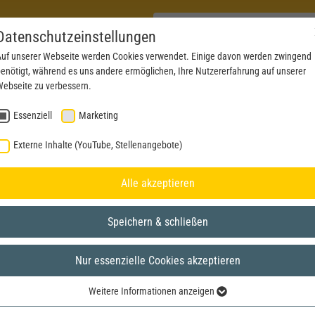
Datenschutzeinstellungen
uf unserer Webseite werden Cookies verwendet. Einige davon werden zwingend
enötigt, während es uns andere ermöglichen, Ihre Nutzererfahrung auf unserer
PRODUCTS
NEWS
SERVICE
DOWNL
ebseite zu verbessern.
Essenziell
Marketing
RIES
Externe Inhalte (YouTube, Stellenangebote)
025
Alle akzeptieren
Speichern & schließen
Nur essenzielle Cookies akzeptieren
Weitere Informationen anzeigen
Essenziell
Electric Railcar Talent BR 4024 ÖBB (Wien Handelskai)