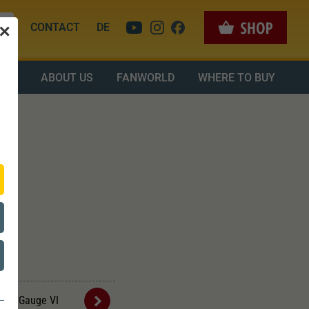
CONTACT
DE
✕
OAD
ABOUT US
FANWORLD
WHERE TO BUY
Gauge VI