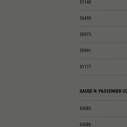
51140
50499
50975
50991
51177
GAUGE N: PASSENGER C
65085
65086