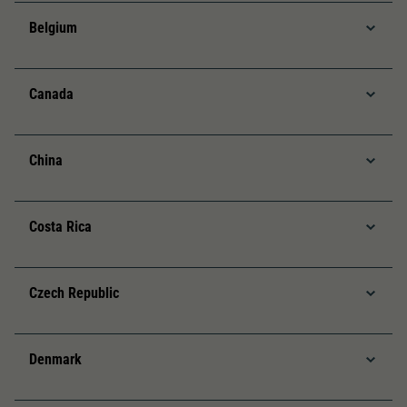
Dieser Wert speichert Ihre Consent-
Einstellungen. Unter anderem eine zufällig
Belgium
Zweck
generierte ID, für die historische Speicherung
Ihrer vorgenommen Einstellungen, falls der
Webseiten-Betreiber dies eingestellt hat.
Canada
China
Costa Rica
Czech Republic
Denmark