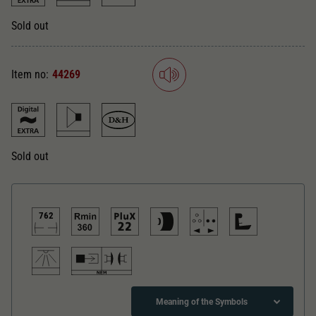
Dieser Wert speichert Ihre Consent-
Einstellungen. Unter anderem eine zufällig
Sold out
Zweck
generierte ID, für die historische Speicherung
Ihrer vorgenommen Einstellungen, falls der
Webseiten-Betreiber dies eingestellt hat.
Item no:
44269
Sold out
762
Meaning of the Symbols