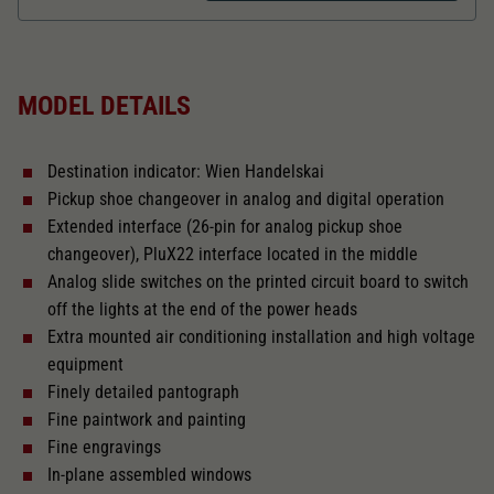
Direct current Analogue BASIC+
MODEL DETAILS
Prepared for locomotive sound
Destination indicator: Wien Handelskai
Direct current Digital EXTRA
Pickup shoe changeover in analog and digital operation
Extended interface (26-pin for analog pickup shoe
Integrated locomotive sound
changeover), PluX22 interface located in the middle
Analog slide switches on the printed circuit board to switch
off the lights at the end of the power heads
Decoder Doehler & Haass
Extra mounted air conditioning installation and high voltage
equipment
Finely detailed pantograph
Alternating current Digital
EXTRA
Fine paintwork and painting
Fine engravings
Length over buffer in mm
762
In-plane assembled windows