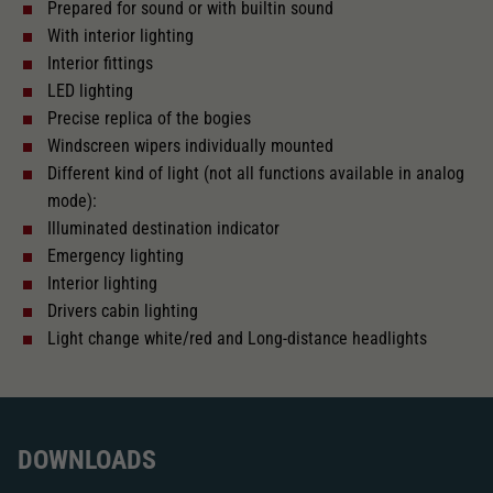
Prepared for sound or with builtin sound
With interior lighting
Navigable minimum radius
Interior fittings
LED lighting
Precise replica of the bogies
PluX22
Windscreen wipers individually mounted
Different kind of light (not all functions available in analog
Locomotive has flywheel drive
mode):
Illuminated destination indicator
Emergency lighting
Light change
Interior lighting
Drivers cabin lighting
Light change white/red and Long-distance headlights
With interior fittings
With interior lighting
DOWNLOADS
The model has a coupler pocket