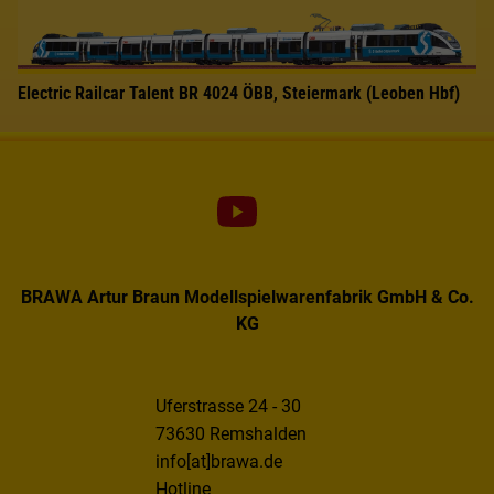
Electric Railcar Talent BR 4024 ÖBB, Steiermark (Leoben Hbf)
BRAWA Artur Braun Modellspielwarenfabrik GmbH & Co.
KG
Uferstrasse 24 - 30
73630 Remshalden
info[at]brawa.de
Hotline