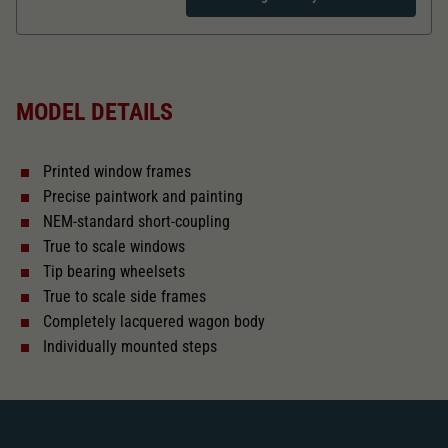
Dieser Wert speichert Ihre Consent-
Einstellungen. Unter anderem eine zufällig
Zweck
generierte ID, für die historische Speicherung
Length over buffer in mm
92,2
Ihrer vorgenommen Einstellungen, falls der
Webseiten-Betreiber dies eingestellt hat.
MODEL DETAILS
With interior fittings
Printed window frames
The model has a coupler pocket
Precise paintwork and painting
and short coupling cinematic
NEM-standard short-coupling
True to scale windows
Close
Tip bearing wheelsets
True to scale side frames
Completely lacquered wagon body
Individually mounted steps