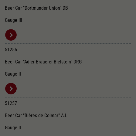
Beer Car "Dortmunder Union" DB
Gauge III
51256
Beer Car "Adler-Brauerei Bielstein" DRG
Gauge II
51257
Beer Car "Bières de Colmar" A.L.
Gauge II