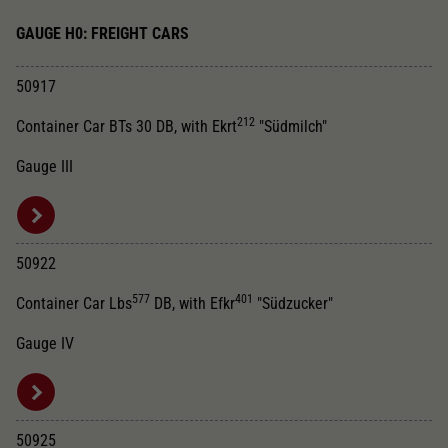
GAUGE H0: FREIGHT CARS
50917
212
Container Car BTs 30 DB, with Ekrt
"Südmilch"
Gauge III
50922
577
401
Container Car Lbs
DB, with Efkr
"Südzucker"
Gauge IV
50925