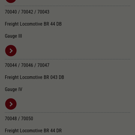
Dieser Wert speichert Ihre Consent-
Einstellungen. Unter anderem eine zufällig
70040 / 70042 / 70043
Zweck
generierte ID, für die historische Speicherung
Ihrer vorgenommen Einstellungen, falls der
Freight Locomotive BR 44 DB
Webseiten-Betreiber dies eingestellt hat.
Gauge III
70044 / 70046 / 70047
Freight Locomotive BR 043 DB
Gauge IV
70048 / 70050
Freight Locomotive BR 44 DR