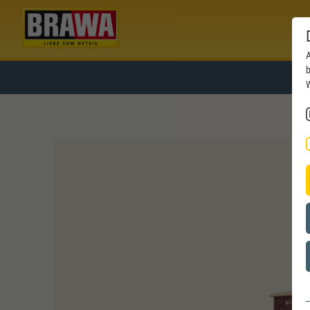
A
b
W