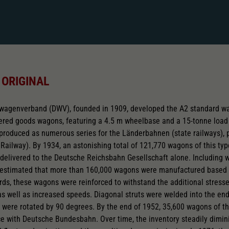
 ORIGINAL
wagenverband (DWV), founded in 1909, developed the A2 standard w
overed goods wagons, featuring a 4.5 m wheelbase and a 15-tonne load
produced as numerous series for the Länderbahnen (state railways), p
Railway). By 1934, an astonishing total of 121,770 wagons of this ty
elivered to the Deutsche Reichsbahn Gesellschaft alone. Including wa
 is estimated that more than 160,000 wagons were manufactured based
ds, these wagons were reinforced to withstand the additional stress
s as well as increased speeds. Diagonal struts were welded into the en
 were rotated by 90 degrees. By the end of 1952, 35,600 wagons of t
vice with Deutsche Bundesbahn. Over time, the inventory steadily dimi