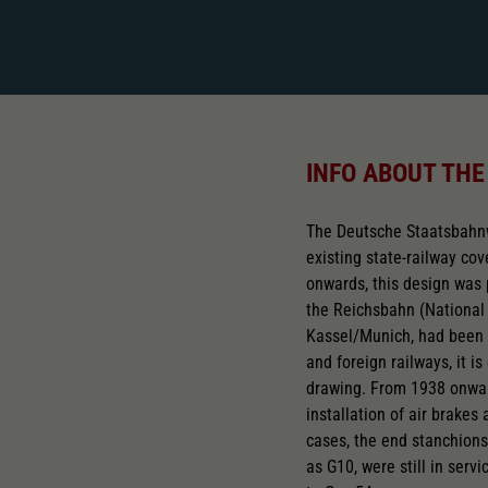
INFO ABOUT THE
The Deutsche Staatsbahn
existing state-railway c
onwards, this design was 
the Reichsbahn (National 
Kassel/Munich, had been d
and foreign railways, it
drawing. From 1938 onwar
installation of air brake
cases, the end stanchions
as G10, were still in ser