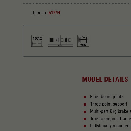
Item no:
51244
107,2
2187
Length over buffer in mm
107,2
MODEL DETAILS
Finer board joints
Three-point support
Multi-part Kkg brake
True to original fram
Individually mounted 