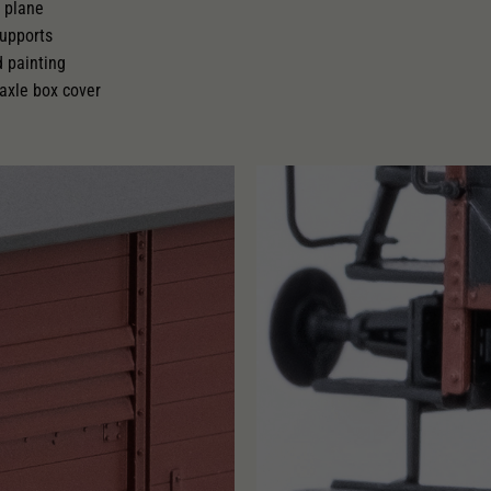
l plane
supports
d painting
axle box cover