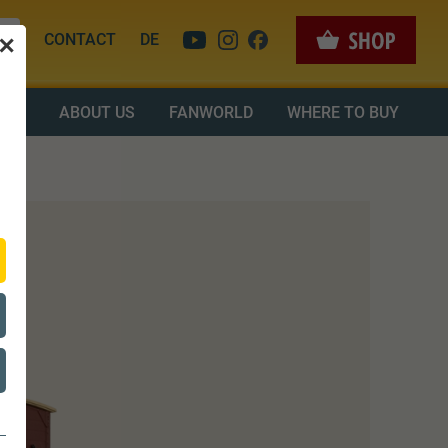
CONTACT
DE
✕
OAD
ABOUT US
FANWORLD
WHERE TO BUY