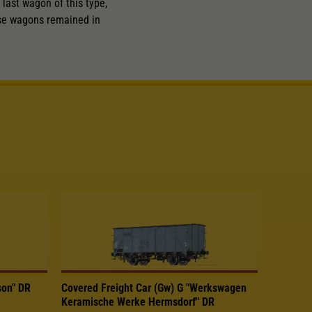
last wagon of this type,
se wagons remained in
son" DR
Covered Freight Car (Gw) G "Werkswagen
Keramische Werke Hermsdorf" DR