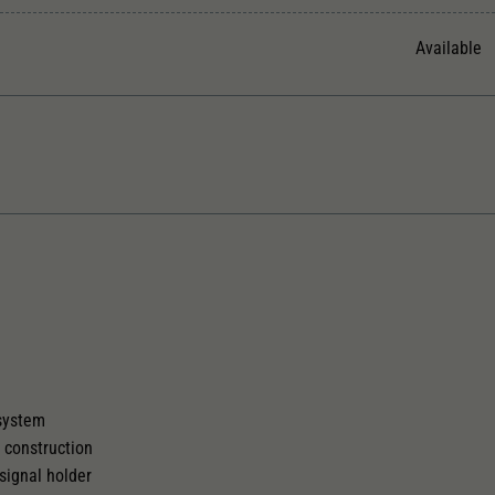
Unter anderem eine zufällig generierte ID, für die
Zweck
historische Speicherung Ihrer vorgenommen
Available
Einstellungen, falls der Webseiten-Betreiber dies
eingestellt hat.
The model has a coupler pocket
Replacement wheel set for AC
and short coupling cinematic
2187
 system
e construction
signal holder