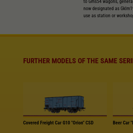
to Gms54 wagons, general 
now designated as Gklm19
use as station or worksho
FURTHER MODELS OF THE SAME SERI
Covered Freight Car G10 "Orion" CSD
Beer Car "