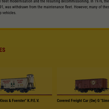
fleet modernisation and the resulting decommissioning. In 1976, the 
1, was withdrawn from the maintenance fleet. However, many of the
p vehicles.
ES
Kloss & Foerster" K.P.E.V.
Covered Freight Car (Gw) G "Sim