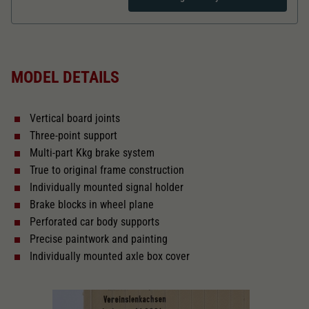
Dieser Wert speichert Ihre Consent-
Einstellungen. Unter anderem eine zufällig
Zweck
generierte ID, für die historische Speicherung
Length over buffer in mm
110,3
Ihrer vorgenommen Einstellungen, falls der
Webseiten-Betreiber dies eingestellt hat.
MODEL DETAILS
The model has a coupler pocket
and short coupling cinematic
Vertical board joints
Replacement wheel set for AC
Three-point support
2187
Multi-part Kkg brake system
True to original frame construction
Close
Individually mounted signal holder
Brake blocks in wheel plane
Perforated car body supports
Precise paintwork and painting
Individually mounted axle box cover