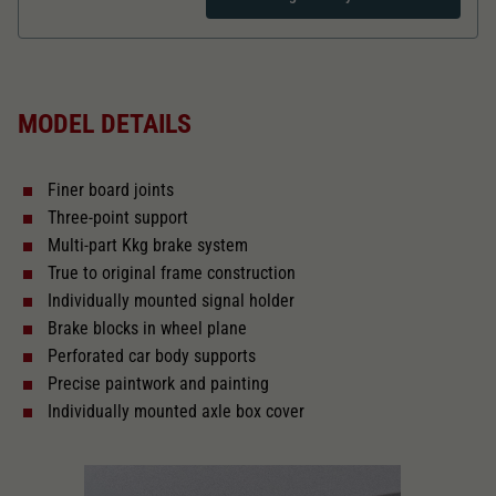
Dieser Wert speichert Ihre Consent-
Einstellungen. Unter anderem eine zufällig
Zweck
generierte ID, für die historische Speicherung
Length over buffer in mm
107,2
Ihrer vorgenommen Einstellungen, falls der
Webseiten-Betreiber dies eingestellt hat.
MODEL DETAILS
The model has a coupler pocket
and short coupling cinematic
Finer board joints
Replacement wheel set for AC
Three-point support
2187
Multi-part Kkg brake system
True to original frame construction
Close
Individually mounted signal holder
Brake blocks in wheel plane
Perforated car body supports
Precise paintwork and painting
Individually mounted axle box cover