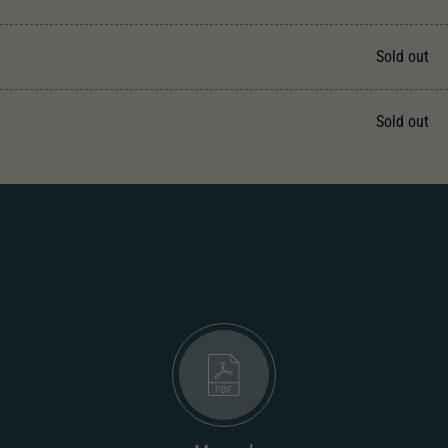
Unter anderem eine zufällig generierte ID, für die
Zweck
historische Speicherung Ihrer vorgenommen
Einstellungen, falls der Webseiten-Betreiber dies
Sold out
eingestellt hat.
Sold out