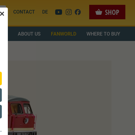
CONTACT
DE
✕
OAD
ABOUT US
FANWORLD
WHERE TO BUY