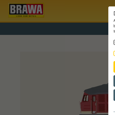
A
b
W