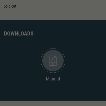
Dieser Wert speichert Ihre Consent-
Einstellungen. Unter anderem eine zufällig
Sold out
Zweck
generierte ID, für die historische Speicherung
Ihrer vorgenommen Einstellungen, falls der
Webseiten-Betreiber dies eingestellt hat.
DOWNLOADS
Manual