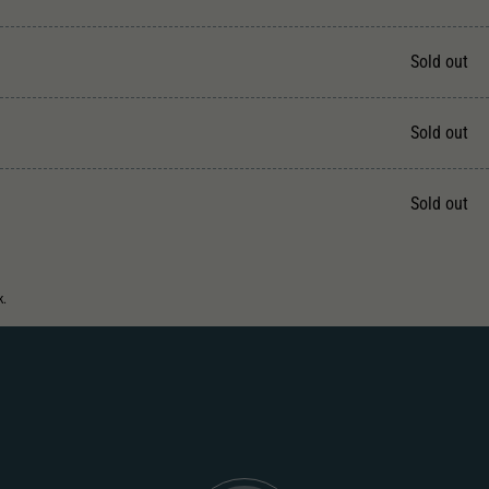
Unter anderem eine zufällig generierte ID, für die
Zweck
historische Speicherung Ihrer vorgenommen
Einstellungen, falls der Webseiten-Betreiber dies
Sold out
eingestellt hat.
Sold out
Sold out
k.