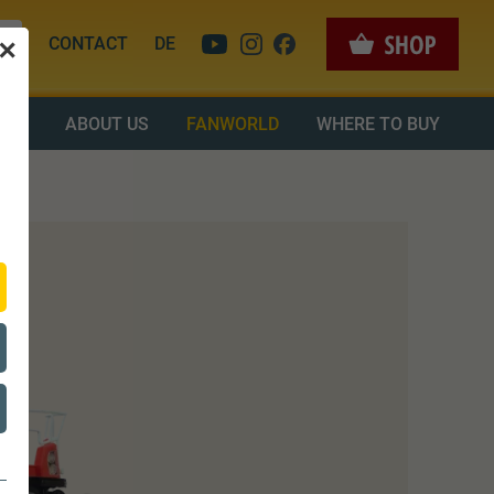
CONTACT
DE
✕
OAD
ABOUT US
FANWORLD
WHERE TO BUY