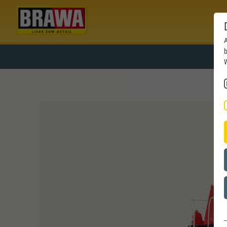
A
b
W