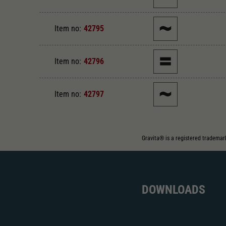
Item no:
42795
Item no:
42796
Item no:
42797
Gravita® is a registered trademar
DOWNLOADS