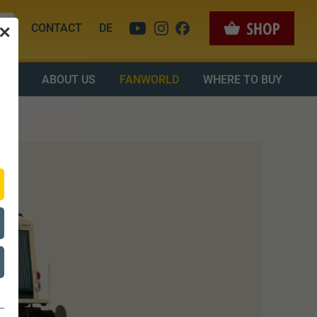
CONTACT
DE
✕
OAD
ABOUT US
FANWORLD
WHERE TO BUY