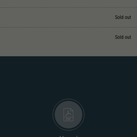
Unter anderem eine zufällig generierte ID, für die
Zweck
historische Speicherung Ihrer vorgenommen
Einstellungen, falls der Webseiten-Betreiber dies
Sold out
eingestellt hat.
Sold out