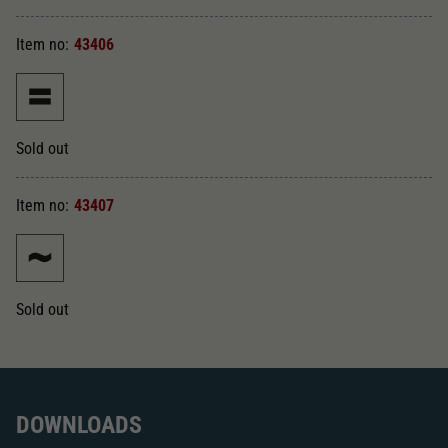
Dieser Wert speichert Ihre Consent-
Einstellungen. Unter anderem eine zufällig
Item no:
43406
Zweck
generierte ID, für die historische Speicherung
Ihrer vorgenommen Einstellungen, falls der
Webseiten-Betreiber dies eingestellt hat.
Sold out
Item no:
43407
Sold out
DOWNLOADS