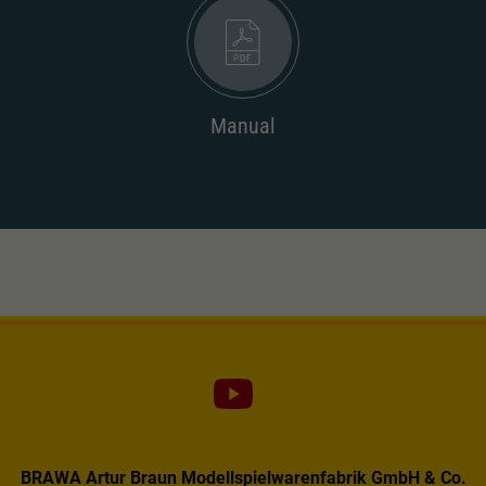
Dieser Wert speichert Ihre Consent-
Einstellungen. Unter anderem eine zufällig
Zweck
generierte ID, für die historische Speicherung
Ihrer vorgenommen Einstellungen, falls der
Webseiten-Betreiber dies eingestellt hat.
Manual
BRAWA Artur Braun Modellspielwarenfabrik GmbH & Co.