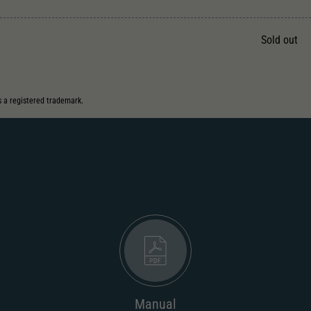
Unter anderem eine zufällig generierte ID, für die
Zweck
historische Speicherung Ihrer vorgenommen
Einstellungen, falls der Webseiten-Betreiber dies
Sold out
eingestellt hat.
s a registered trademark.
Manual