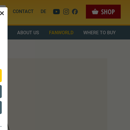
CONTACT
DE
✕
OAD
ABOUT US
FANWORLD
WHERE TO BUY