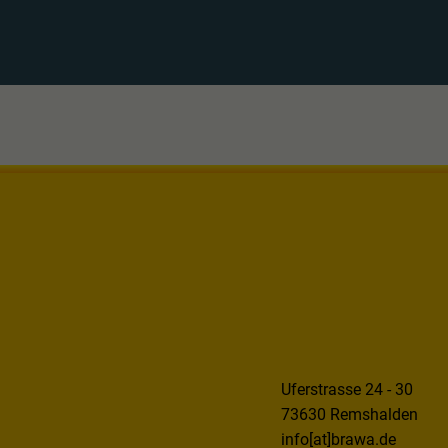
Uferstrasse 24 - 30
73630 Remshalden
info[at]brawa.de