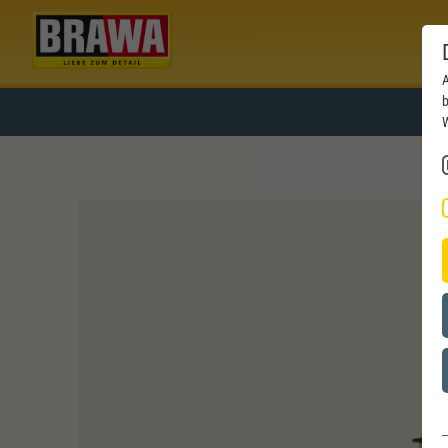
A
b
W