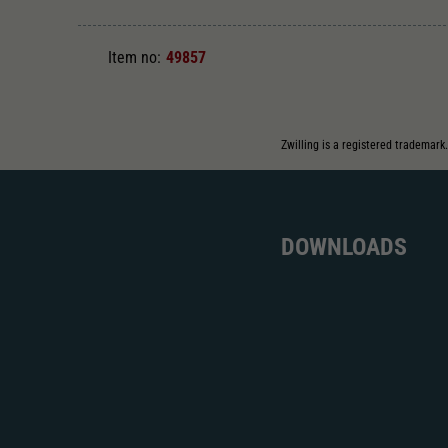
Item no:
49857
Zwilling is a registered trademark
DOWNLOADS