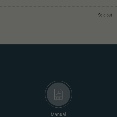
Unter anderem eine zufällig generierte ID, für die
Zweck
historische Speicherung Ihrer vorgenommen
Einstellungen, falls der Webseiten-Betreiber dies
Sold out
eingestellt hat.
.
Manual