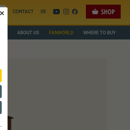
CONTACT
DE
✕
OAD
ABOUT US
FANWORLD
WHERE TO BUY