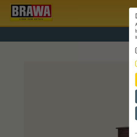
A
b
W