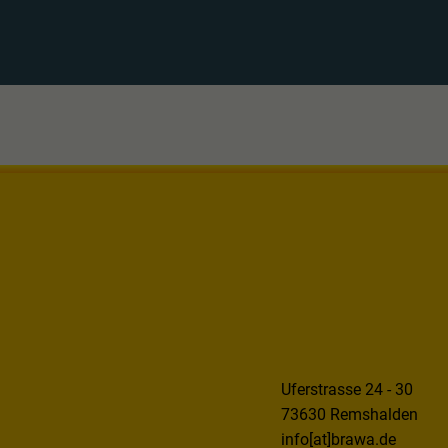
Uferstrasse 24 - 30
73630 Remshalden
info[at]brawa.de