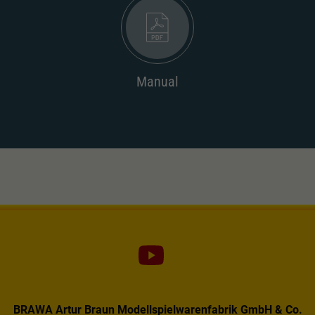
Dieser Wert speichert Ihre Consent-
Einstellungen. Unter anderem eine zufällig
Zweck
generierte ID, für die historische Speicherung
Ihrer vorgenommen Einstellungen, falls der
Webseiten-Betreiber dies eingestellt hat.
Manual
BRAWA Artur Braun Modellspielwarenfabrik GmbH & Co.