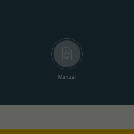
Unter anderem eine zufällig generierte ID, für die
Zweck
historische Speicherung Ihrer vorgenommen
Einstellungen, falls der Webseiten-Betreiber dies
eingestellt hat.
Manual