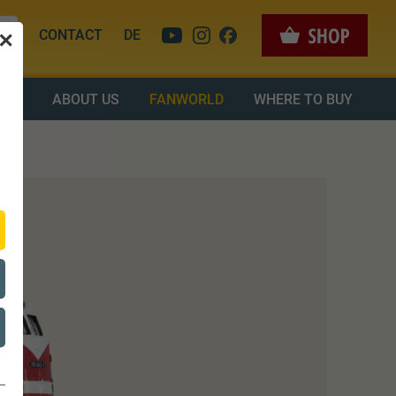
CONTACT
DE
✕
OAD
ABOUT US
FANWORLD
WHERE TO BUY