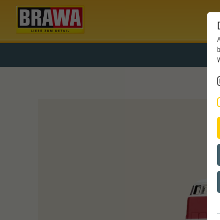
A
b
W