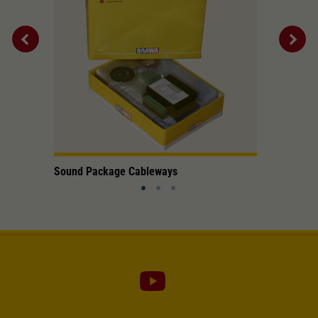
Sound Package Cableways
Hahnenka