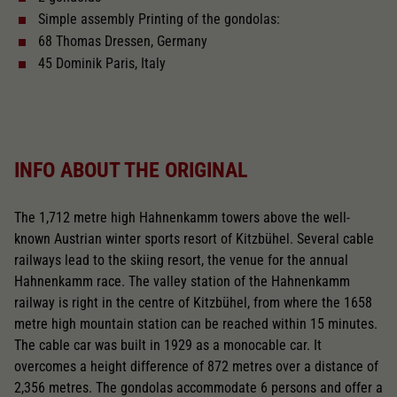
Dieser Wert speichert Ihre Consent-
Simple assembly Printing of the gondolas:
Einstellungen. Unter anderem eine zufällig
Zweck
generierte ID, für die historische Speicherung
68 Thomas Dressen, Germany
Ihrer vorgenommen Einstellungen, falls der
45 Dominik Paris, Italy
Webseiten-Betreiber dies eingestellt hat.
INFO ABOUT THE ORIGINAL
The 1,712 metre high Hahnenkamm towers above the well-
known Austrian winter sports resort of Kitzbühel. Several cable
railways lead to the skiing resort, the venue for the annual
Hahnenkamm race. The valley station of the Hahnenkamm
railway is right in the centre of Kitzbühel, from where the 1658
metre high mountain station can be reached within 15 minutes.
The cable car was built in 1929 as a monocable car. It
overcomes a height difference of 872 metres over a distance of
2,356 metres. The gondolas accommodate 6 persons and offer a