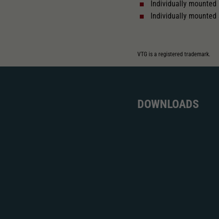
Individually mounted 
Individually mounted
VTG is a registered trademark.
DOWNLOADS