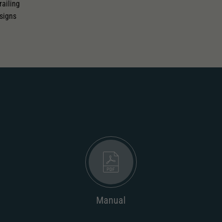
railing
 signs
Manual