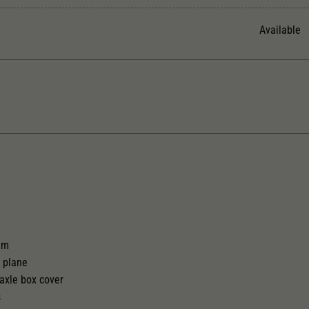
Unter anderem eine zufällig generierte ID, für die
Zweck
historische Speicherung Ihrer vorgenommen
Available
Einstellungen, falls der Webseiten-Betreiber dies
eingestellt hat.
The model has a coupler pocket
Replacement wheel set for AC
and short coupling cinematic
2180
tem
l plane
axle box cover
s