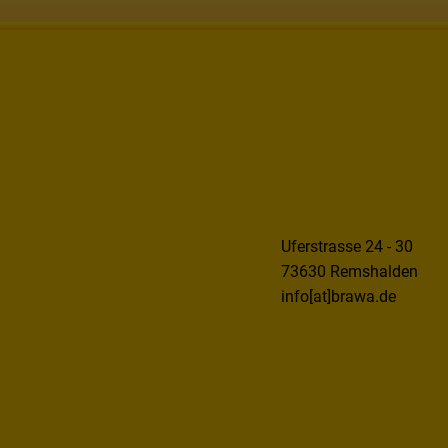
Uferstrasse 24 - 30
73630 Remshalden
info[at]brawa.de