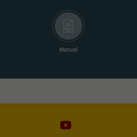
Dieser Wert speichert Ihre Consent-
Einstellungen. Unter anderem eine zufällig
Zweck
generierte ID, für die historische Speicherung
Ihrer vorgenommen Einstellungen, falls der
Webseiten-Betreiber dies eingestellt hat.
Manual