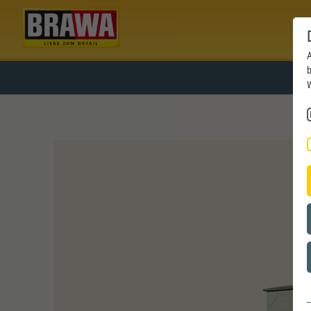
A
b
W