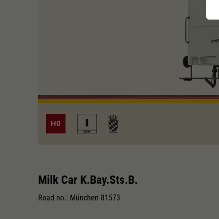
H0
Milk Car K.Bay.Sts.B.
Road no.: München 81573