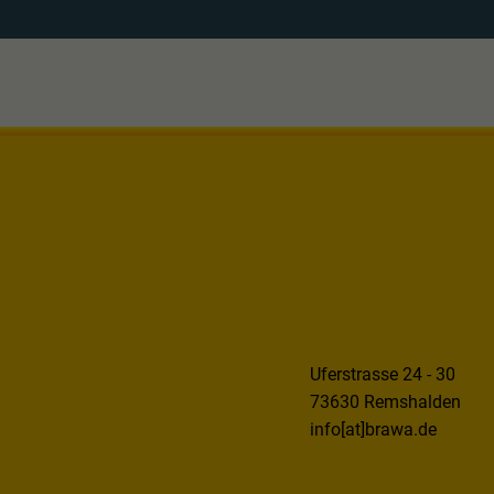
Uferstrasse 24 - 30
73630 Remshalden
info[at]brawa.de