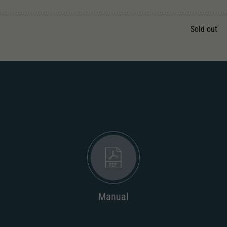
Unter anderem eine zufällig generierte ID, für die
Zweck
historische Speicherung Ihrer vorgenommen
Einstellungen, falls der Webseiten-Betreiber dies
Sold out
eingestellt hat.
Manual