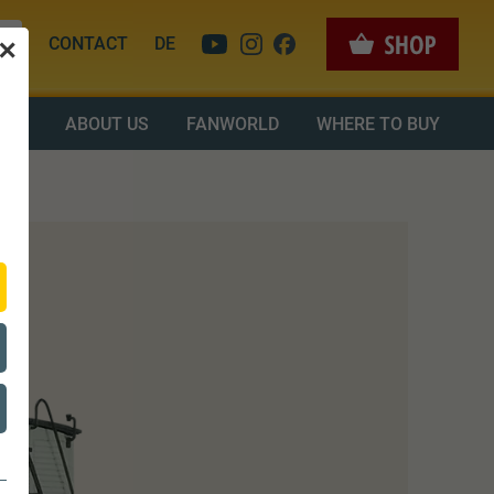
CONTACT
DE
✕
OAD
ABOUT US
FANWORLD
WHERE TO BUY