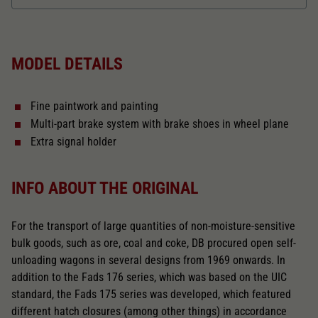
Dieser Wert speichert Ihre Consent-
Einstellungen. Unter anderem eine zufällig
Length over buffer in mm
137,4
Zweck
generierte ID, für die historische Speicherung
Ihrer vorgenommen Einstellungen, falls der
MODEL DETAILS
Webseiten-Betreiber dies eingestellt hat.
The model has a coupler pocket
and short coupling cinematic
Fine paintwork and painting
Replacement wheel set for AC
Multi-part brake system with brake shoes in wheel plane
2188
Extra signal holder
Close
INFO ABOUT THE ORIGINAL
For the transport of large quantities of non-moisture-sensitive
bulk goods, such as ore, coal and coke, DB procured open self-
unloading wagons in several designs from 1969 onwards. In
addition to the Fads 176 series, which was based on the UIC
standard, the Fads 175 series was developed, which featured
different hatch closures (among other things) in accordance