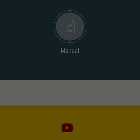
Dieser Wert speichert Ihre Consent-
Einstellungen. Unter anderem eine zufällig
Zweck
generierte ID, für die historische Speicherung
Ihrer vorgenommen Einstellungen, falls der
Webseiten-Betreiber dies eingestellt hat.
Manual