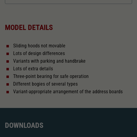
Dieser Wert speichert Ihre Consent-
Einstellungen. Unter anderem eine zufällig
Length over buffer in mm
138,4
Zweck
generierte ID, für die historische Speicherung
Ihrer vorgenommen Einstellungen, falls der
MODEL DETAILS
Webseiten-Betreiber dies eingestellt hat.
The model has a coupler pocket
and short coupling cinematic
Sliding hoods not movable
Replacement wheel set for AC
Lots of design differences
2187
Variants with parking and handbrake
Lots of extra details
Close
Three-point bearing for safe operation
Different bogies of several types
Variant-appropriate arrangement of the address boards
DOWNLOADS