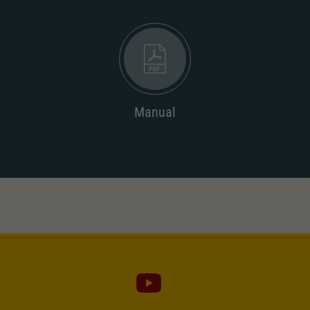
Dieser Wert speichert Ihre Consent-
Einstellungen. Unter anderem eine zufällig
Zweck
generierte ID, für die historische Speicherung
Ihrer vorgenommen Einstellungen, falls der
Webseiten-Betreiber dies eingestellt hat.
Manual