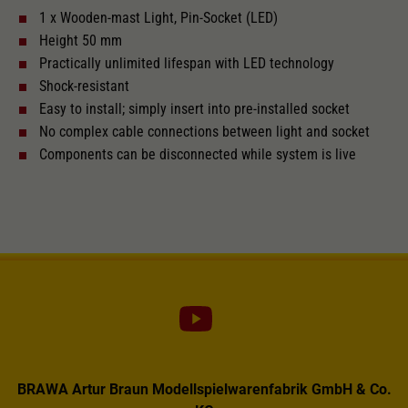
Dieser Wert speichert Ihre Consent-
1 x Wooden-mast Light, Pin-Socket (LED)
Einstellungen. Unter anderem eine zufällig
Height 50 mm
Zweck
generierte ID, für die historische Speicherung
Ihrer vorgenommen Einstellungen, falls der
Practically unlimited lifespan with LED technology
Webseiten-Betreiber dies eingestellt hat.
Shock-resistant
Easy to install; simply insert into pre-installed socket
No complex cable connections between light and socket
Components can be disconnected while system is live
BRAWA Artur Braun Modellspielwarenfabrik GmbH & Co.