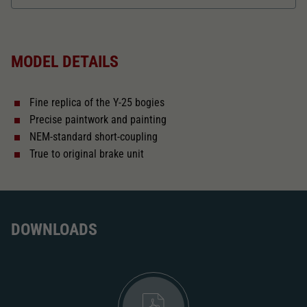
Dieser Wert speichert Ihre Consent-
Einstellungen. Unter anderem eine zufällig
Length over buffer in mm
102
Zweck
generierte ID, für die historische Speicherung
Ihrer vorgenommen Einstellungen, falls der
MODEL DETAILS
Webseiten-Betreiber dies eingestellt hat.
The model has a coupler pocket
and short coupling cinematic
Fine replica of the Y-25 bogies
Close
Precise paintwork and painting
NEM-standard short-coupling
True to original brake unit
DOWNLOADS