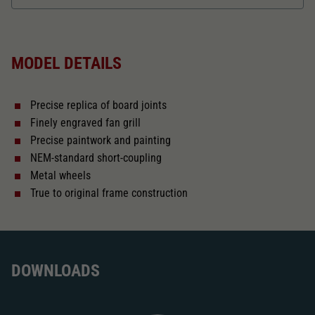
Dieser Wert speichert Ihre Consent-
Einstellungen. Unter anderem eine zufällig
Length over buffer in mm
52,1
Zweck
generierte ID, für die historische Speicherung
Ihrer vorgenommen Einstellungen, falls der
MODEL DETAILS
Webseiten-Betreiber dies eingestellt hat.
The model has a coupler pocket
and short coupling cinematic
Precise replica of board joints
Close
Finely engraved fan grill
Precise paintwork and painting
NEM-standard short-coupling
Metal wheels
True to original frame construction
DOWNLOADS