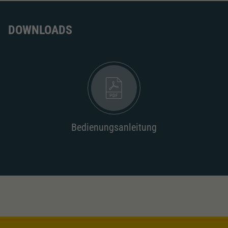
Dieser Wert speichert Ihre Consent-
Einstellungen. Unter anderem eine zufällig
Zweck
generierte ID, für die historische Speicherung
DOWNLOADS
Ihrer vorgenommen Einstellungen, falls der
Webseiten-Betreiber dies eingestellt hat.
Bedienungsanleitung