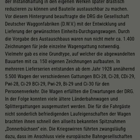
der Instandhaltung in den eigenen Werken später drastisch
reduzieren zu können und Bauteile austauschbar zu machen.
Vor diesem Hintergrund beauftragte die DRG die Gesellschaft
Deutscher Waggonfabriken (D.W.V.) mit der Entwicklung und
Lieferung der gewünschten Einheits-Durchgangswagen. Durch
die Vorgabe des Austauschbaus waren nun nicht mehr ca. 1.400
Zeichnungen für jede einzelne Wagengattung notwendig.
Vielmehr gab es eine Grundtype, auf welcher die abgewandelten
Bauarten mit ca. 150 eigenen Zeichnungen aufbauten. In
mehreren Lieferserien entstanden ab dem Jahr 1928 annähernd
5.500 Wagen der verschiedenen Gattungen BCi-28, Ci-28, CDi-29,
Pwi-28, Ci-29 BCi-29, Pwi-29, Bi-29 und Ci-30 für den
Personenverkehr. Die Wagen erfüllten die Erwartungen der DRG.
In der Folge konnten viele ältere Länderbahnwagen und
Splittergattungen ausgemustert werden. Die für die Fahrgäste
nicht sonderlich befriedigenden Laufeigenschaften der Wagen
brachten ihnen schnell den allseits bekannten Spitznahmen
„Donnerbüchsen“ ein. Die Kriegswirren führten zwangsläufig
dazu, dass im Anschluss viele europäische Bahngesellschaften