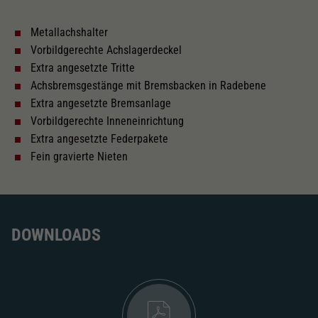
Metallachshalter
Innenbeleuchtung
Vorbildgerechte Achslagerdeckel
Extra angesetzte Tritte
Lötpunkte
Achsbremsgestänge mit Bremsbacken in Radebene
Extra angesetzte Bremsanlage
Vorbildgerechte Inneneinrichtung
Wechselstrom
Extra angesetzte Federpakete
Fein gravierte Nieten
Länger über Puffer in mm
161,4
Inneneinrichtung
DOWNLOADS
Kurzkupplungskinematik
Tauschsatz für Wechselstrom