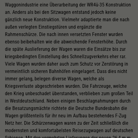
Waggonindustrie eine Überarbeitung der WR4ü-35 Konstruktion
an. Anders als bei den Sitzwagen entstand jedoch keine
gänzlich neue Konstruktion. Vielmehr adaptierte man die nach
außen verlegten Einstiegstüren und ergänzte die
Rahmenschürze. Die nach innen versetzten Fenster wurden
ebenso beibehalten wie die abweichende Fensterhöhe. Durch
die späte Auslieferung der Wagen waren die Einsätze bis zur
kriegsbedingten Einstellung des Schnellzugverkehrs eher rar.
Viele Wagen wurden daher auch zum Schutz vor Zerstörung in
vermeintlich sicheren Bahnhöfen eingelagert. Dass dies nicht
immer gelang, belegen diverse Wagen, welche als
Kriegsverluste abgeschrieben wurden. Die Fahrzeuge, welche
den Krieg unbeschadet überstanden, verblieben zum großen Teil
in Westdeutschland. Neben einigen Beschlagnahmungen durch
die Besatzungsmächte richtete die Deutsche Bundesbahn die
Wagen größtenteils für ihr neu im Aufbau bestehendes F-Zug
Netz her. Die Schürzenwagen waren zu der Zeit schließlich die
modernsten und komfortabelsten Reisezugwagen auf deutschen
Schienen. Mit den vermehrten Lieferungen der neuen 26,4 m m-