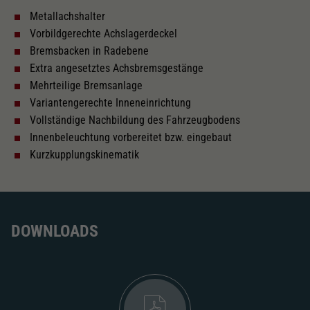
Metallachshalter
Innenbeleuchtung
Vorbildgerechte Achslagerdeckel
Bremsbacken in Radebene
Lötpunkte
Extra angesetztes Achsbremsgestänge
Mehrteilige Bremsanlage
Variantengerechte Inneneinrichtung
Wechselstrom
Vollständige Nachbildung des Fahrzeugbodens
Innenbeleuchtung vorbereitet bzw. eingebaut
Kurzkupplungskinematik
Länger über Puffer in mm
244
Inneneinrichtung
DOWNLOADS
Kurzkupplungskinematik
Tauschsatz für Wechselstrom